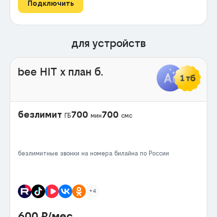
Подключить
для устройств
bee HIT x план б.
безлимит
700
700
ГБ
мин
смс
безлимитные звонки на номера билайна по России
+4
600
₽/мес