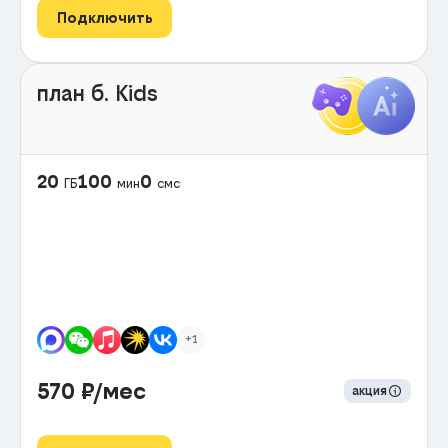
Подключить
план б. Kids
20
100
0
ГБ
мин
смс
+1
570
₽/мес
акция