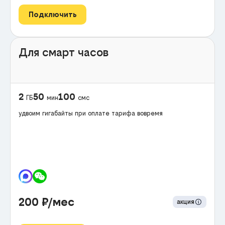
Подключить
Для смарт часов
2
50
100
ГБ
мин
смс
удвоим гигабайты при оплате тарифа вовремя
200
₽/мес
акция