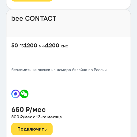
bee CONTACT
50
1200
1200
ГБ
мин
смс
безлимитные звонки на номера билайна по России
650
₽/мес
800
₽/мес с
13
-го месяца
Подключить