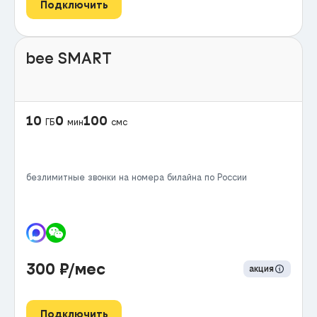
Подключить
bee SMART
10
0
100
ГБ
мин
смс
безлимитные звонки на номера билайна по России
300
₽/мес
акция
Подключить