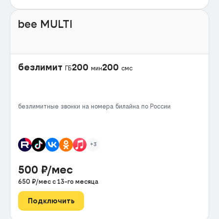
bee MULTI
безлимит
200
200
ГБ
мин
смс
безлимитные звонки на номера билайна по России
+3
500
₽/мес
650
₽/мес с
13
-го месяца
Подключить