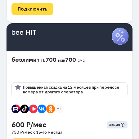
Подключить
bee HIT
безлимит
700
700
ГБ
мин
смс
Повышенная скидка на 12 месяцев при переносе
номера от другого оператора
+4
600
₽/мес
акция
750
₽/мес с
13
-го месяца