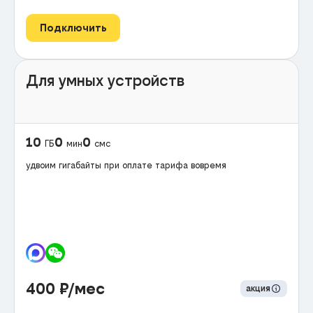
Подключить
Для умных устройств
10
0
0
ГБ
мин
смс
удвоим гигабайты при оплате тарифа вовремя
400
₽/мес
акция