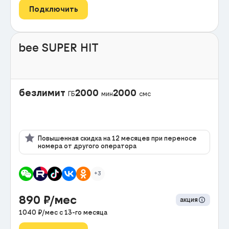
Подключить
bee SUPER HIT
безлимит
2000
2000
ГБ
мин
смс
Повышенная скидка на 12 месяцев при переносе
номера от другого оператора
+3
890
₽/мес
акция
1040
₽/мес с
13
-го месяца