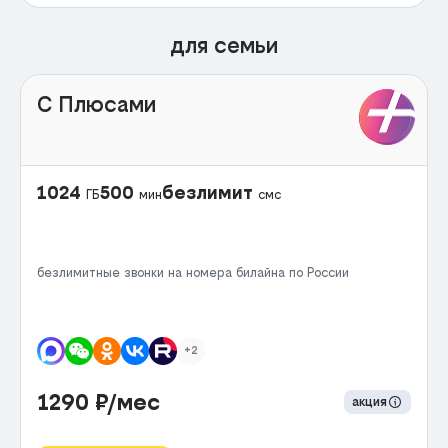
для семьи
С Плюсами
1024
500
безлимит
ГБ
мин
смс
безлимитные звонки на номера билайна по России
+2
1290
₽/мес
акция