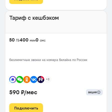
Тариф с кешбэком
50
400
0
ГБ
мин
смс
безлимитные звонки на номера билайна по России
+3
590
₽/мес
акция
Подключить