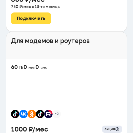
750
₽/мес с
13
-го месяца
Подключить
Для модемов и роутеров
60
0
0
ГБ
мин
смс
+2
1000
₽/мес
акция