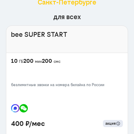
Санкт-Петербурге
для всех
bee SUPER START
10
200
200
ГБ
мин
смс
безлимитные звонки на номера билайна по России
400
₽/мес
акция