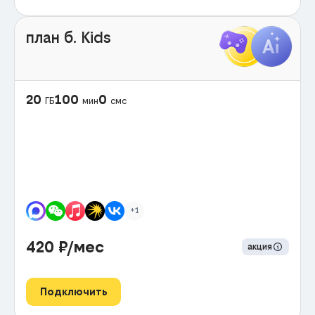
план б. Kids
20
100
0
ГБ
мин
смс
+1
420
₽/мес
акция
Подключить