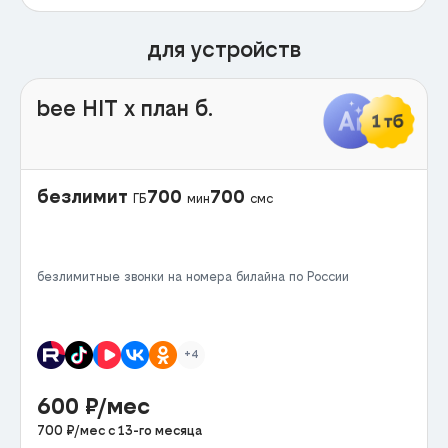
для устройств
bee HIT x план б.
безлимит
700
700
ГБ
мин
смс
безлимитные звонки на номера билайна по России
+4
600
₽/мес
700
₽/мес с
13
-го месяца