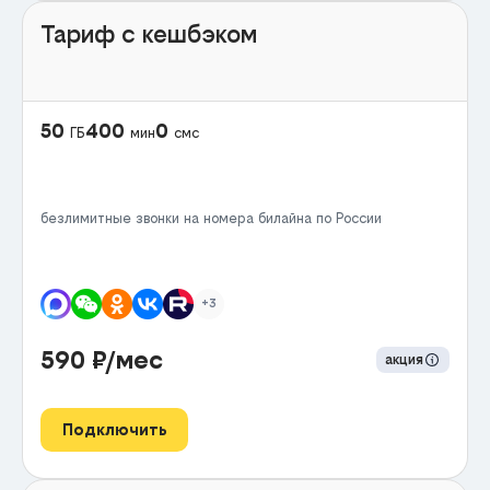
Тариф с кешбэком
50
400
0
ГБ
мин
смс
безлимитные звонки на номера билайна по России
+3
590
₽/мес
акция
Подключить