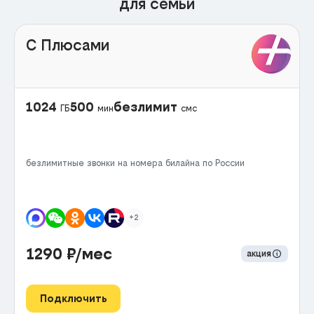
для семьи
С Плюсами
1024
500
безлимит
ГБ
мин
смс
безлимитные звонки на номера билайна по России
+2
1290
₽/мес
акция
Подключить