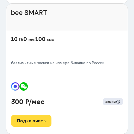
bee SMART
10
0
100
ГБ
мин
смс
безлимитные звонки на номера билайна по России
300
₽/мес
акция
Подключить