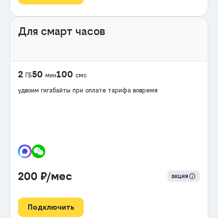
Для смарт часов
2
50
100
ГБ
мин
смс
удвоим гигабайты при оплате тарифа вовремя
200
₽/мес
акция
Подключить