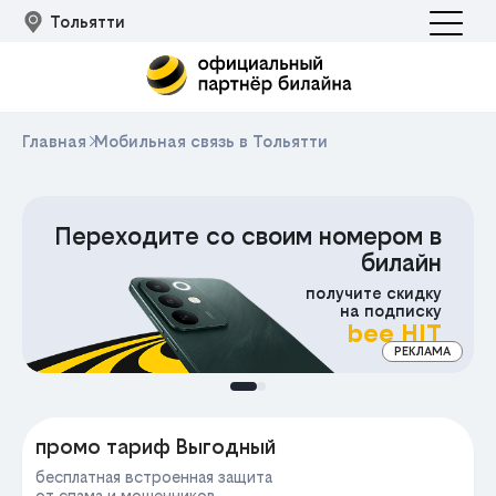
Тольятти
Главная
Мобильная связь в Тольятти
200₽
в
Скидка
н
на любой тариф
ку
ку
MOBIDEAL
T
Промокод
АМА
МА
промо тариф Выгодный
бесплатная встроенная защита
от спама и мошенников,