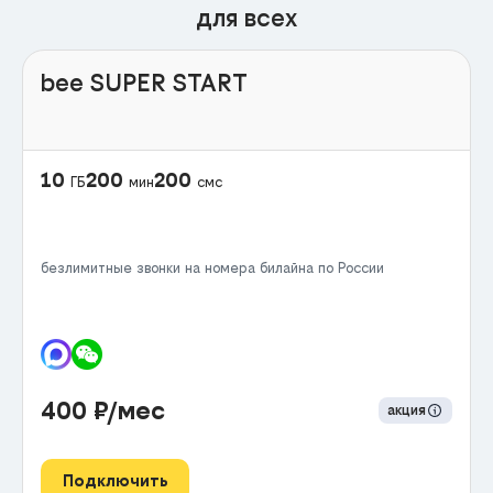
для всех
bee SUPER START
10
200
200
ГБ
мин
смс
безлимитные звонки на номера билайна по России
400
₽/мес
акция
Подключить