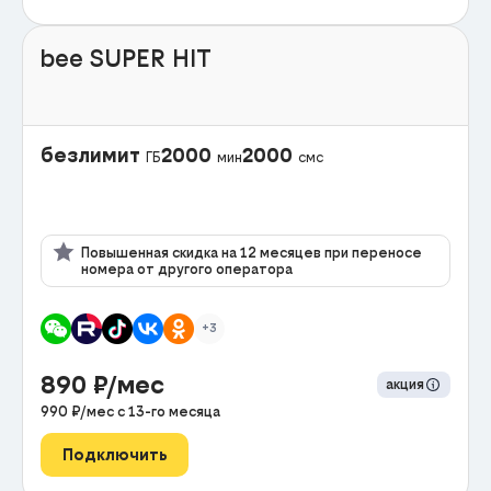
bee SUPER HIT
безлимит
2000
2000
ГБ
мин
смс
Повышенная скидка на 12 месяцев при переносе
номера от другого оператора
+3
890
₽/мес
акция
990
₽/мес с
13
-го месяца
Подключить