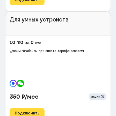
Для умных устройств
10
0
0
ГБ
мин
смс
удвоим гигабайты при оплате тарифа вовремя
350
₽/мес
акция
Подключить