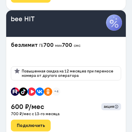
bee HIT
безлимит
700
700
ГБ
мин
смс
Повышенная скидка на 12 месяцев при переносе
номера от другого оператора
+4
600
₽/мес
акция
700
₽/мес с
13
-го месяца
Подключить