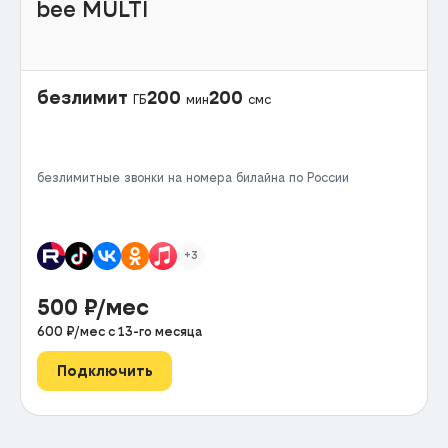
bee MULTI
безлимит
200
200
ГБ
мин
смс
безлимитные звонки на номера билайна по России
+3
500
₽/мес
600
₽/мес с
13
-го месяца
Подключить