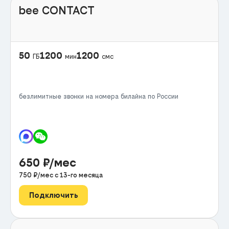
bee CONTACT
50
1200
1200
ГБ
мин
смс
безлимитные звонки на номера билайна по России
650
₽/мес
750
₽/мес с
13
-го месяца
Подключить