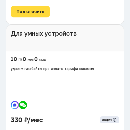
Подключить
Для умных устройств
10
0
0
ГБ
мин
смс
удвоим гигабайты при оплате тарифа вовремя
330
₽/мес
акция