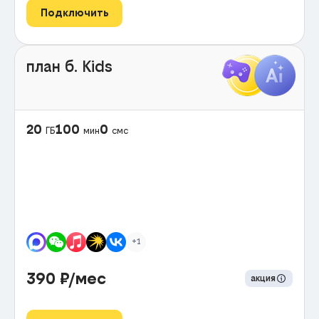
Подключить
план б. Kids
20
100
0
ГБ
мин
смс
+1
390
₽/мес
акция