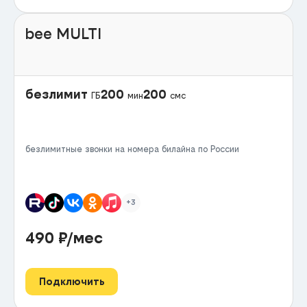
bee MULTI
безлимит
200
200
ГБ
мин
смс
безлимитные звонки на номера билайна по России
+3
490
₽/мес
Подключить