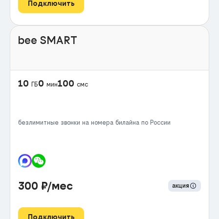
Подключить
bee SMART
10
0
100
ГБ
мин
смс
безлимитные звонки на номера билайна по России
300
₽/мес
акция
Подключить