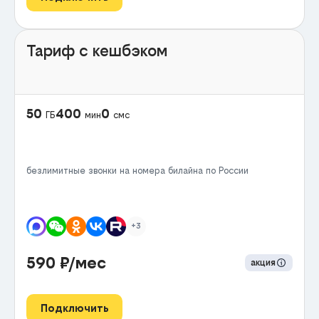
Тариф с кешбэком
50
400
0
ГБ
мин
смс
безлимитные звонки на номера билайна по России
+3
590
₽/мес
акция
Подключить