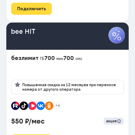
Подключить
bee HIT
безлимит
700
700
ГБ
мин
смс
Повышенная скидка на 12 месяцев при переносе
номера от другого оператора
+4
550
₽/мес
акция