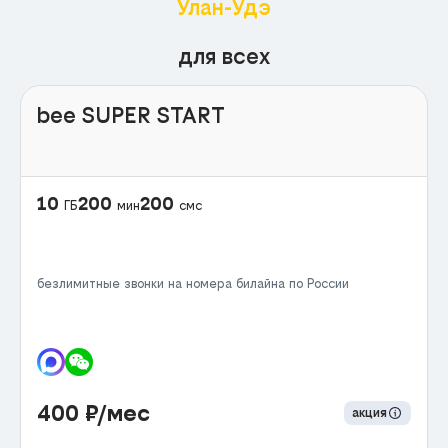
Улан-Удэ
для всех
bee SUPER START
10
200
200
ГБ
мин
смс
безлимитные звонки на номера билайна по России
400
₽/мес
акция