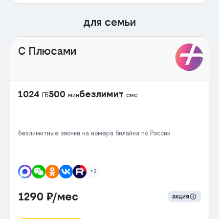
для семьи
С Плюсами
1024
500
безлимит
ГБ
мин
смс
безлимитные звонки на номера билайна по России
+2
1290
₽/мес
акция