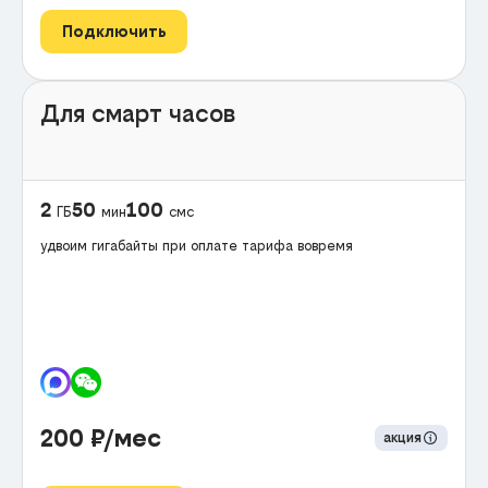
Подключить
Для смарт часов
2
50
100
ГБ
мин
смс
удвоим гигабайты при оплате тарифа вовремя
200
₽/мес
акция