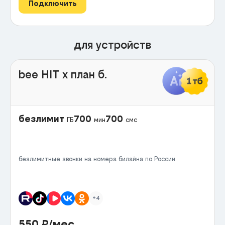
Подключить
для устройств
bee HIT x план б.
безлимит
700
700
ГБ
мин
смс
безлимитные звонки на номера билайна по России
+4
550
₽/мес