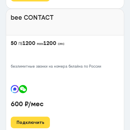
bee CONTACT
50
1200
1200
ГБ
мин
смс
безлимитные звонки на номера билайна по России
600
₽/мес
Подключить