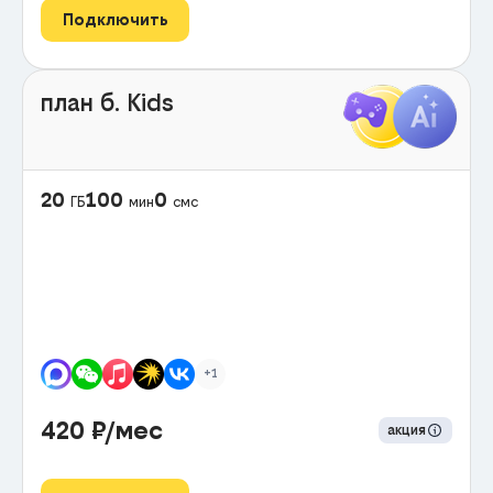
Подключить
план б. Kids
20
100
0
ГБ
мин
смс
+1
420
₽/мес
акция