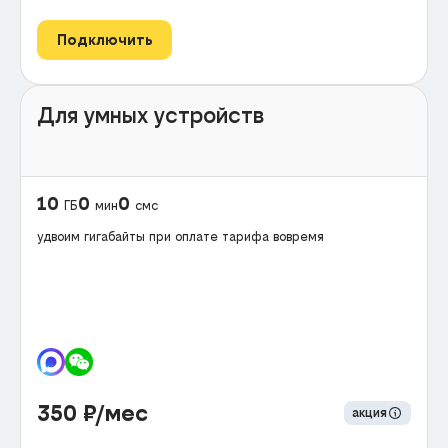
Подключить
Для умных устройств
10
0
0
ГБ
мин
смс
удвоим гигабайты при оплате тарифа вовремя
350
₽/мес
акция