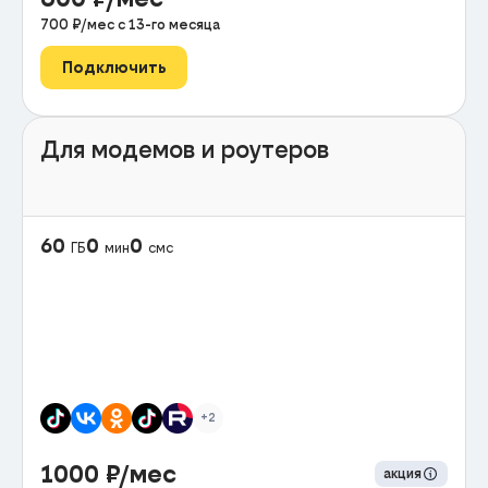
700
₽/мес с
13
-го месяца
Подключить
Для модемов и роутеров
60
0
0
ГБ
мин
смс
+2
1000
₽/мес
акция