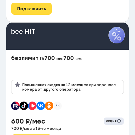
Подключить
bee HIT
безлимит
700
700
ГБ
мин
смс
Повышенная скидка на 12 месяцев при переносе
номера от другого оператора
+4
600
₽/мес
акция
700
₽/мес с
13
-го месяца