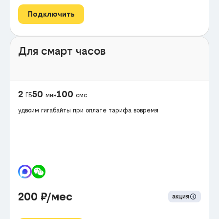
Подключить
Для смарт часов
2
50
100
ГБ
мин
смс
удвоим гигабайты при оплате тарифа вовремя
200
₽/мес
акция