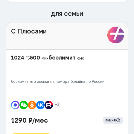
для семьи
С Плюсами
1024
500
безлимит
ГБ
мин
смс
безлимитные звонки на номера билайна по России
+2
1290
₽/мес
акция