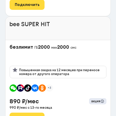
Подключить
bee SUPER HIT
безлимит
2000
2000
ГБ
мин
смс
Повышенная скидка на 12 месяцев при переносе
номера от другого оператора
+3
890
₽/мес
акция
990
₽/мес с
13
-го месяца