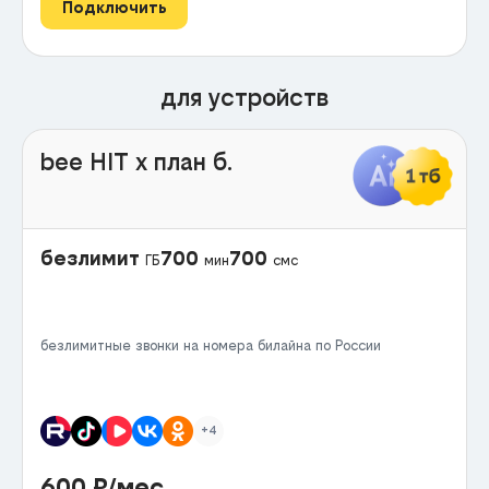
Подключить
для устройств
bee HIT x план б.
безлимит
700
700
ГБ
мин
смс
безлимитные звонки на номера билайна по России
+4
600
₽/мес