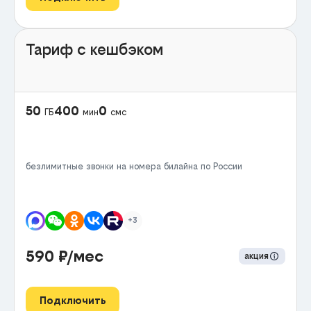
Тариф с кешбэком
50
400
0
ГБ
мин
смс
безлимитные звонки на номера билайна по России
+3
590
₽/мес
акция
Подключить