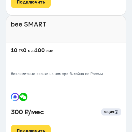
Подключить
bee SMART
10
0
100
ГБ
мин
смс
безлимитные звонки на номера билайна по России
300
₽/мес
акция
Подключить