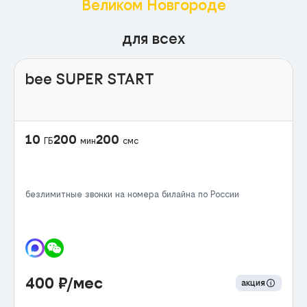
Великом Новгороде
для всех
bee SUPER START
10
200
200
ГБ
мин
смс
безлимитные звонки на номера билайна по России
400
₽/мес
акция