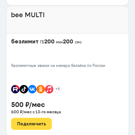
bee MULTI
безлимит
200
200
ГБ
мин
смс
безлимитные звонки на номера билайна по России
+3
500
₽/мес
600
₽/мес с
13
-го месяца
Подключить