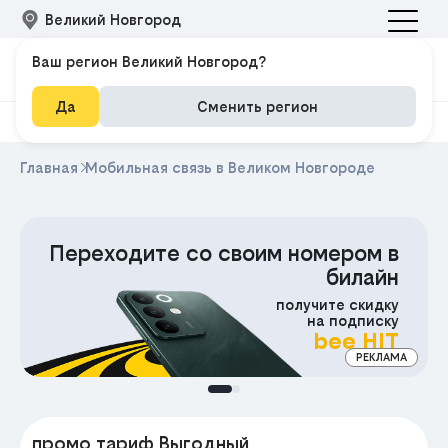
Великий Новгород
Ваш регион Великий Новгород?
Да
Сменить регион
Главная
Мобильная связь в Великом Новгороде
200₽
ром в
Скидка
илайн
на любой тариф
е скидку
подписку
MOBIDEAL
e HIT
Промокод
РЕКЛАМА
МА
промо тариф Выгодный