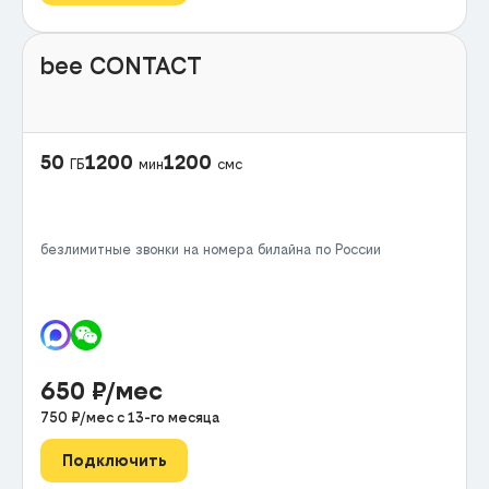
bee CONTACT
50
1200
1200
ГБ
мин
смс
безлимитные звонки на номера билайна по России
650
₽/мес
750
₽/мес с
13
-го месяца
Подключить