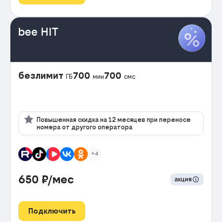
bee HIT
безлимит
700
700
ГБ
мин
смс
Повышенная скидка на 12 месяцев при переносе
номера от другого оператора
+4
650
₽/мес
акция
Подключить