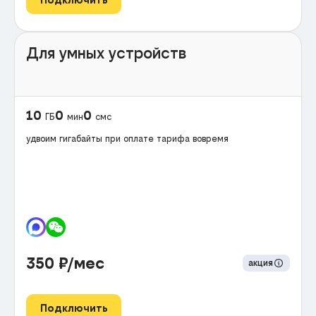
Для умных устройств
10
0
0
ГБ
мин
смс
удвоим гигабайты при оплате тарифа вовремя
350
₽/мес
акция
Подключить