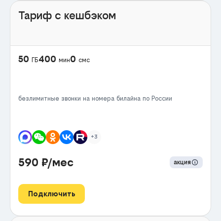
Тариф с кешбэком
50
400
0
ГБ
мин
смс
безлимитные звонки на номера билайна по России
+3
590
₽/мес
акция
Подключить