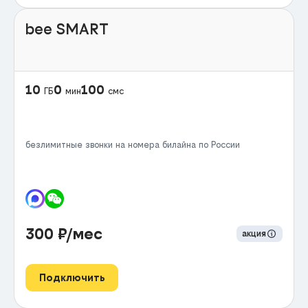
bee SMART
10
0
100
ГБ
мин
смс
безлимитные звонки на номера билайна по России
300
₽/мес
акция
Подключить