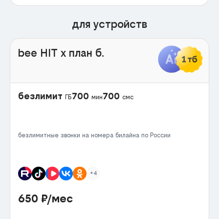
для устройств
bee HIT x план б.
безлимит
700
700
ГБ
мин
смс
безлимитные звонки на номера билайна по России
+4
650
₽/мес