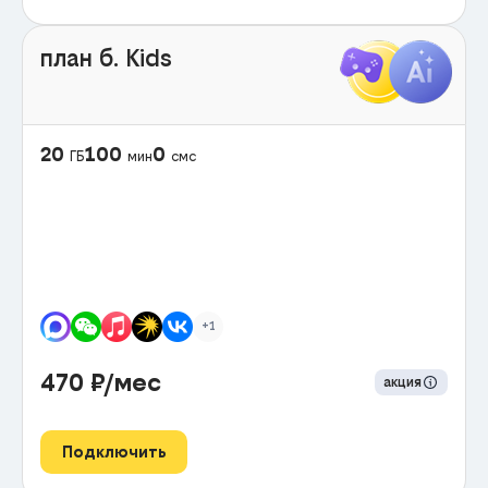
план б. Kids
20
100
0
ГБ
мин
смс
+1
470
₽/мес
акция
Подключить