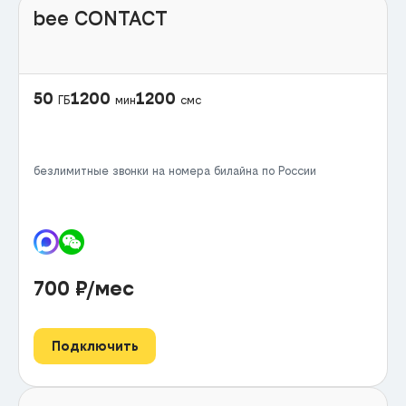
bee CONTACT
50
1200
1200
ГБ
мин
смс
безлимитные звонки на номера билайна по России
700
₽/мес
Подключить