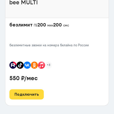
bee MULTI
безлимит
200
200
ГБ
мин
смс
безлимитные звонки на номера билайна по России
+3
550
₽/мес
Подключить