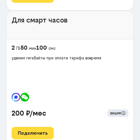
Для смарт часов
2
50
100
ГБ
мин
смс
удвоим гигабайты при оплате тарифа вовремя
200
₽/мес
акция
Подключить