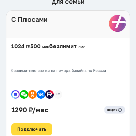
для семьи
С Плюсами
1024
500
безлимит
ГБ
мин
смс
безлимитные звонки на номера билайна по России
+2
1290
₽/мес
акция
Подключить