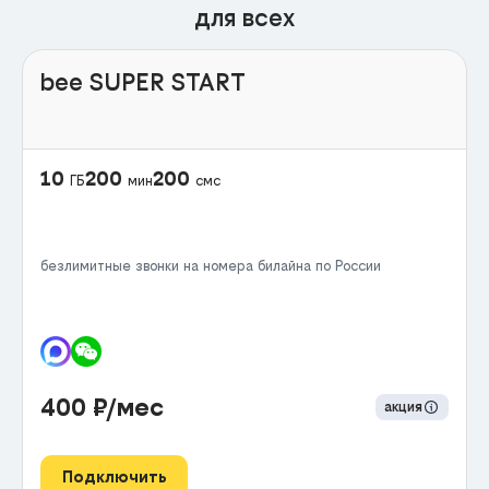
для всех
bee SUPER START
10
200
200
ГБ
мин
смс
безлимитные звонки на номера билайна по России
400
₽/мес
акция
Подключить